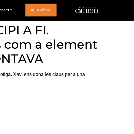
ntacto
Aula virtual
PI A FI.
es com a element
MONTAVA
botiga. Xavi ens dóna les claus per a una