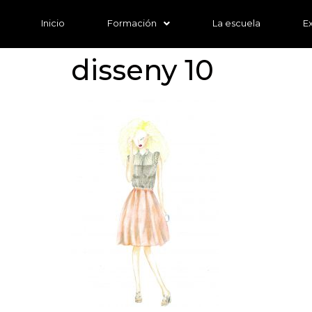
Inicio
Formación
La escuela
E
disseny 10