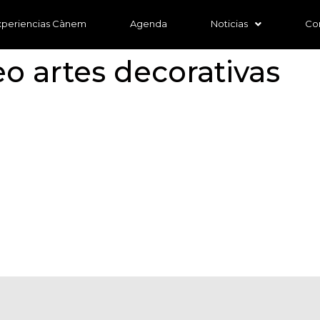
xperiencias Cànem
Agenda
Noticias
Co
o artes decorativas