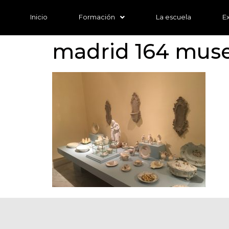
Inicio
Formación
La escuela
E
madrid 164 muse