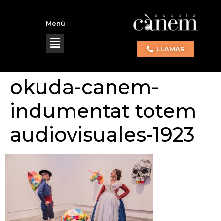
Menú
LLAMAR
okuda-canem-
indumentat totem
audiovisuales-1923